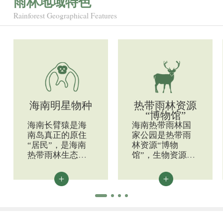
雨林地域特色
Rainforest Geographical Features
海南明星物种
热带雨林资源
“博物馆”
海南长臂猿是海
海南热带雨林国
南岛真正的原住
家公园是热带雨
“居民”，是海南
林资源“博物
热带雨林生态系
馆”，生物资源非
统完整性和原真
常丰富，已记录
性的指示物种;海
有野生维管植物
南坡鹿是中国17
220科1142属3577
种鹿类动物中最
种……
珍贵的一种……