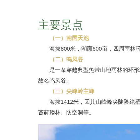
主要景点
（一）南国天池
海拔800米，湖面600亩，四周雨林
（二）鸣凤谷
是一条穿越典型热带山地雨林的环形栈道
故名鸣凤谷。
（三）尖峰岭主峰
海拔1412米，因其山峰峰尖陡险绝壁
苔藓矮林、防空洞等。