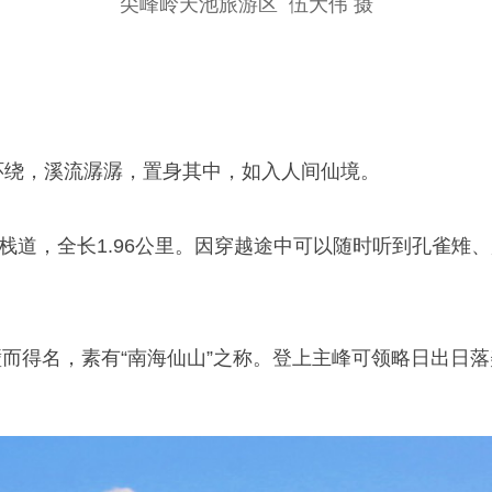
尖峰岭天池旅游区 伍大伟 摄
环绕，溪流潺潺，置身其中，如入人间仙境。
，全长1.96公里。因穿越途中可以随时听到孔雀雉、
而得名，素有“南海仙山”之称。登上主峰可领略日出日