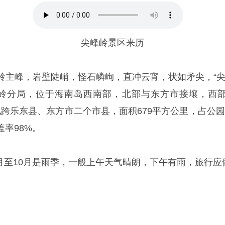
尖峰岭景区来历
尖峰岭主峰，岩壁陡峭，怪石嶙峋，直冲云宵，状如矛尖，“
岭分局，位于海南岛西南部，北部与东方市接壤，西
852’， 地跨乐东县、东方市二个市县，面积679平方公里，占
盖率98%。
至10月是雨季，一般上午天气晴朗，下午有雨，旅行应