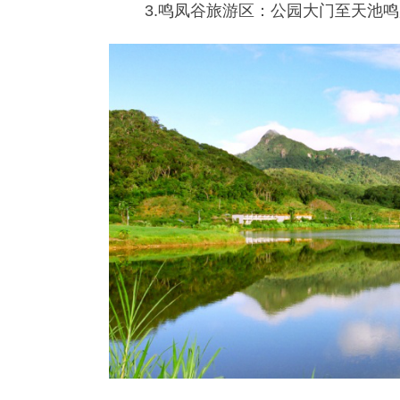
3.鸣凤谷旅游区：公园大门至天池鸣凤