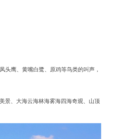
凤头鹰、黄嘴白鹭、原鸡等鸟类的叫声，
落美景、大海云海林海雾海四海奇观、山顶