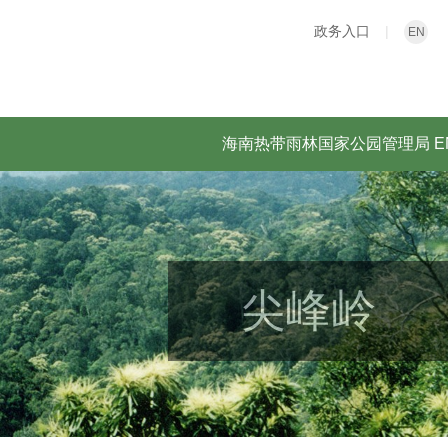
政务入口
|
EN
海南热带雨林国家公园管理局
E
尖峰岭