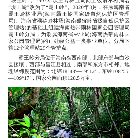
“坝王岭”。1997年坝王岭林业局向上级请示将局名
“坝王岭”改为了“霸王岭”。2020年8月，在原海南省
霸王岭林业局(海南霸王岭国家级自然保护区管理
局)、海南省猴猕岭林场(海南猴猕岭省级自然保护区
管理站)的基础上组建海南热带雨林国家公园管理局
霸王岭分局，为隶属海南省林业局(海南热带雨林国
家公园管理局)的正处级公益一类事业单位。分局下
3.森林探险、森林露营、户外拓展游览线路（1-2
辖12个管理站29个管护点。
天）
霸王岭分局位于海南岛西南部，北部东部与白沙
县接壤，西部与昌江县相连，南部和东方市相邻。地
理经纬度范围为：北纬18°48′—19°12′，东经108°55′
—109°17′，国家公园面积128.5万亩。
4.木棉节、芒果节等节庆游览线路（1天）