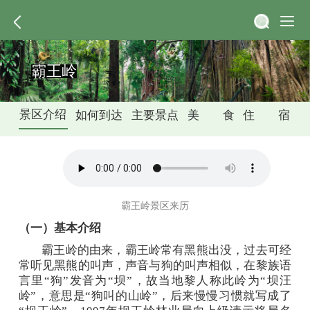
霸王岭
景区介绍
如何到达
主要景点
美 食
住 宿
（一）雅加景区
1.热带雨林观光游览线路（1-2天）
霸王岭炸蛋
霸王岭景区来历
（一）基本介绍
（二）白石潭景区
霸王岭的由来，霸王岭常有黑熊出没，过去可经
常听见黑熊的叫声，声音与狗的叫声相似，在黎族语
2.森林康养、休闲度假游览线路（2-3天）
言里“狗”发音为“坝”，故当地黎人称此岭为“坝汪
岭”，意思是“狗叫的山岭”，后来慢慢习惯就写成了