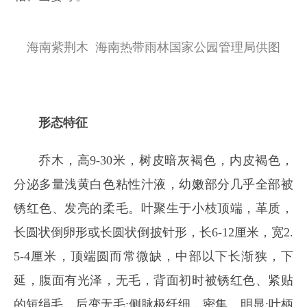
海南紫荆木 海南热带雨林国家公园管理局供图
形态特征
乔木，高9-30米，树皮暗灰褐色，内皮褐色，
分泌多量浅黄白色粘性汁液，幼嫩部分几乎全部被
锈红色、发亮的柔毛。叶聚生于小枝顶端，革质，
长圆状倒卵形或长圆状倒披针形，长6-12厘米，宽2.
5-4厘米，顶端圆而常微缺，中部以下长渐狭，下
延，腹面有光泽，无毛，背面初时被锈红色、紧贴
的短绢毛，后变无毛;侧脉极纤细，密集，明显;叶柄