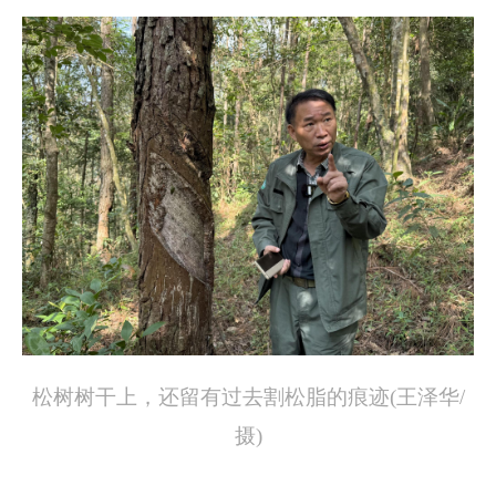
松树树干上，还留有过去割松脂的痕迹(王泽华/
摄)