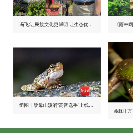
冯飞:让民族文化更鲜明 让生态优势更彰显 积极探索白沙高质量发展的特色路径
《雨林
组图丨黎母山溪涧“高音选手”上线！海南小湍蛙唱响雨林生命乐章