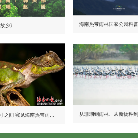
啊故乡》
组图 | 方寸之间 窥见海南热带雨林多样生命