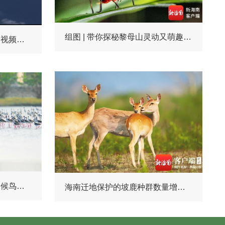
组图 | 带你探秘黎母山灵动又萌趣的“雨林精灵”
海南热带雨林国家公园科普视频系列｜猎蝽
从珊瑚到雨林、从新物种到候鸟……海南生物“朋友圈”持续上新→
海南迁地保护的坡鹿种群数量增长至47只