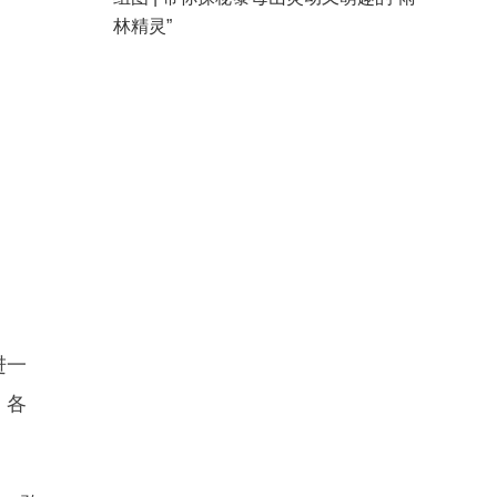
林精灵”
进一
，各