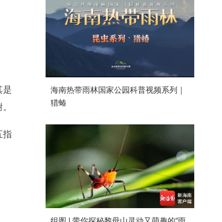
其是
海南热带雨林国家公园科普视频系列｜
猎蝽
谢。
五指
组图 | 带你探秘黎母山灵动又萌趣的“雨